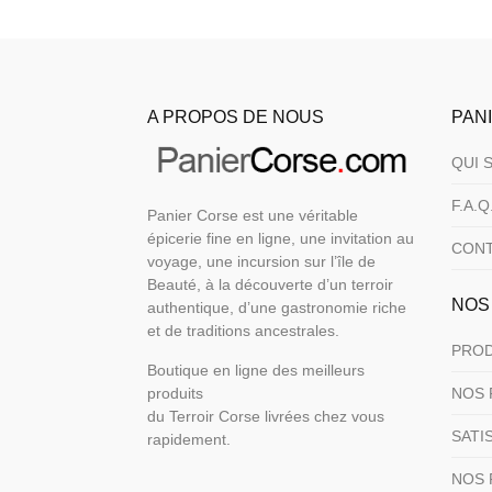
plusie
plusie
variat
variat
Les
Les
option
option
A PROPOS DE NOUS
PAN
peuve
peuve
être
être
QUI 
choisi
choisi
sur
sur
F.A.Q
Panier Corse est une véritable
la
la
épicerie fine en ligne, une invitation au
page
page
CON
voyage, une incursion sur l’île de
du
du
Beauté, à la découverte d’un terroir
produi
produi
NOS
authentique, d’une gastronomie riche
et de traditions ancestrales.
PROD
Boutique en ligne des meilleurs
produits
NOS 
du Terroir Corse livrées chez vous
SATI
rapidement.
NOS 