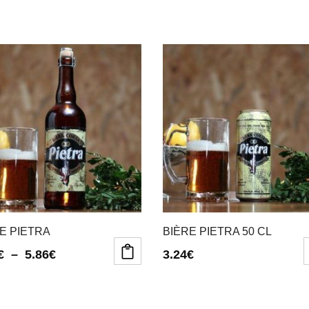
E PIETRA
BIÈRE PIETRA 50 CL
Plage
€
–
5.86
€
3.24
€
de
t
t
prix :