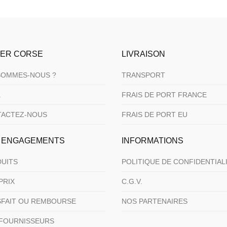
2.50€
urs
urs
ions.
ions.
à
5.86€
s
s
IER CORSE
LIVRAISON
nt
nt
SOMMES-NOUS ?
TRANSPORT
es
es
.
FRAIS DE PORT FRANCE
TACTEZ-NOUS
FRAIS DE PORT EU
t
t
 ENGAGEMENTS
INFORMATIONS
UITS
POLITIQUE DE CONFIDENTIAL
PRIX
C.G.V.
SFAIT OU REMBOURSE
NOS PARTENAIRES
FOURNISSEURS