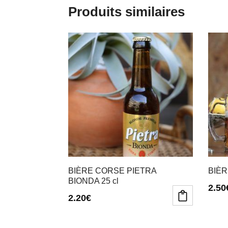
Produits similaires
BIÈRE CORSE PIETRA
BIÈR
BIONDA 25 cl
2.50
2.20
€
Ce
Ce
produi
produi
a
a