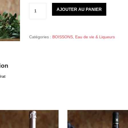
quantité
de
AJOUTER AU PANIER
cedrina
35
cl
Catégories :
BOISSONS
,
Eau de vie & Liqueurs
ion
drat