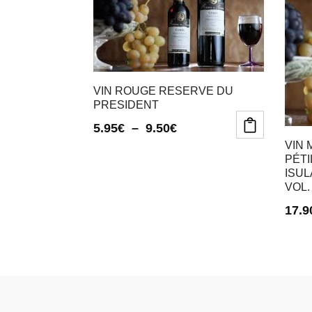
VIN ROUGE RESERVE DU
PRESIDENT
Plage
5.95
€
–
9.50
€
VIN
Ce
Ce
de
PÉTI
produit
produit
prix :
ISUL
a
a
VOL.
5.95€
plusieurs
plusieurs
17.9
variations.
variations.
à
Les
Les
9.50€
options
options
peuvent
peuvent
être
être
choisies
choisies
sur
sur