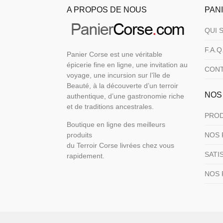
la
la
A PROPOS DE NOUS
PAN
page
page
du
du
QUI 
produit
produit
F.A.Q
Panier Corse est une véritable
épicerie fine en ligne, une invitation au
CON
voyage, une incursion sur l’île de
Beauté, à la découverte d’un terroir
NOS
authentique, d’une gastronomie riche
et de traditions ancestrales.
PROD
Boutique en ligne des meilleurs
produits
NOS 
du Terroir Corse livrées chez vous
SATI
rapidement.
NOS 