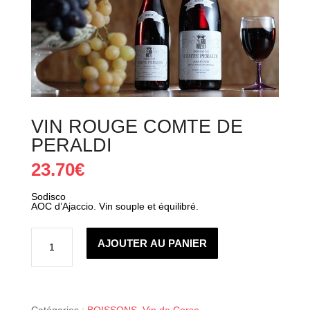
VIN ROUGE COMTE DE
PERALDI
23.70
€
Sodisco
AOC d’Ajaccio. Vin souple et équilibré.
quantité
de
AJOUTER AU PANIER
VIN
ROUGE
COMTE
DE
PERALDI