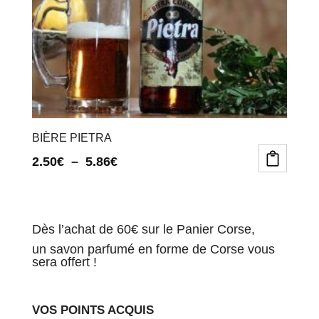
BIÈRE PIETRA
Plage
2.50
€
–
5.86
€
Ce
Ce
de
produit
produit
prix :
a
a
2.50€
Dès l’achat de 60€ sur le Panier Corse,
plusieurs
plusieurs
variations.
variations.
à
un savon parfumé en forme de Corse vous
sera offert !
Les
Les
5.86€
options
options
peuvent
peuvent
VOS POINTS ACQUIS
être
être