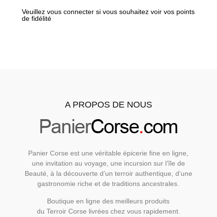
choisies
choisies
Veuillez vous connecter si vous souhaitez voir vos points
sur
sur
de fidélité
la
la
page
page
du
du
produit
produit
A PROPOS DE NOUS
Panier Corse est une véritable épicerie fine en ligne,
une invitation au voyage, une incursion sur l’île de
Beauté, à la découverte d’un terroir authentique, d’une
gastronomie riche et de traditions ancestrales.
Boutique en ligne des meilleurs produits
du Terroir Corse livrées chez vous rapidement.