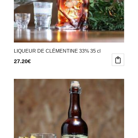
la
la
page
page
du
du
produit
produit
LIQUEUR DE CLÉMENTINE 33% 35 cl
27.20
€