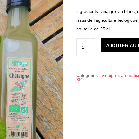
ingrédients: vinaigre vin blanc,
issus de l’agriculture biologique
bouteille de 25 cl
quantité
de
AJOUTER AU 
VINAIGRE
DE
VIN
BLANC
CHATAIGNE
Catégories :
Vinaigres aromatis
BIO