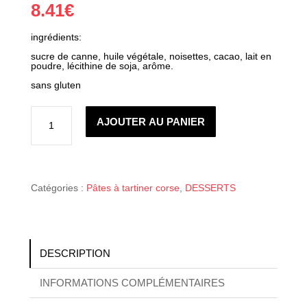
8.41
€
ingrédients:
sucre de canne, huile végétale, noisettes, cacao, lait en
poudre, lécithine de soja, arôme.
sans gluten
quantité
de
AJOUTER AU PANIER
NUCELLINA
AUTHENTIQUE
215
GR
Catégories :
Pâtes à tartiner corse
,
DESSERTS
DESCRIPTION
INFORMATIONS COMPLÉMENTAIRES