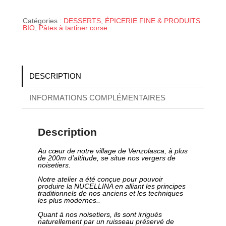
TARTINER
CHOCO-
NOISETTE
Catégories :
DESSERTS
,
ÉPICERIE FINE & PRODUITS
bio
BIO
,
Pâtes à tartiner corse
DESCRIPTION
INFORMATIONS COMPLÉMENTAIRES
Description
Au cœur de notre village de Venzolasca, à plus
de 200m d’altitude, se situe nos vergers de
noisetiers.
Notre atelier a été conçue pour pouvoir
produire la NUCELLINA
en alliant
les principes
traditionnels de nos anciens et les techniques
les plus
modernes..
Quant à nos noisetiers, ils sont irrigués
naturellement par un ruisseau préservé de