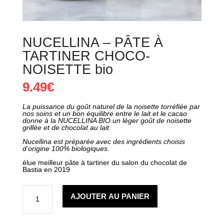
NUCELLINA – PÂTE À
TARTINER CHOCO-
NOISETTE bio
9.49
€
La puissance du goût naturel de la noisette torréfiée par
nos soins et un bon équilibre entre le lait et le cacao
donne à la NUCELLINA BIO un léger goût de noisette
grillée et de chocolat au lait.
Nucellina est préparée avec des ingrédients choisis
d’origine 100% biologiques.
élue meilleur pâte à tartiner du salon du chocolat de
Bastia en 2019
quantité
de
AJOUTER AU PANIER
NUCELLINA
-
PÂTE
À