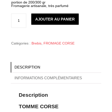
portion de 200/300 gr
Fromagerie artisanale, très parfumé
quantité
de
AJOUTER AU PANIER
TOMME
CORSE
DE
BREBIS
A
FILETTA
EN
Catégories :
Brebis
,
FROMAGE CORSE
PORTION
-
médaille
d'or
Paris
2025
DESCRIPTION
INFORMATIONS COMPLÉMENTAIRES
Description
TOMME CORSE