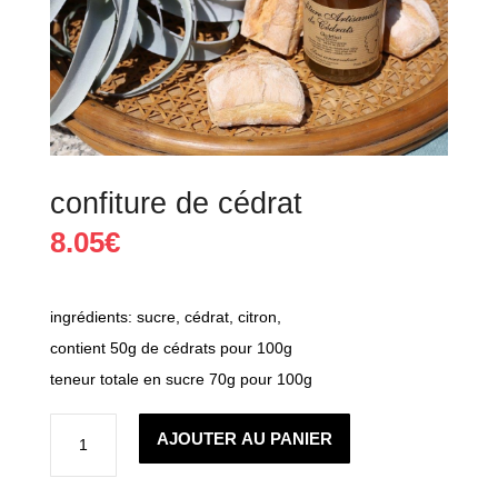
confiture de cédrat
8.05
€
ingrédients: sucre, cédrat, citron,
contient 50g de cédrats pour 100g
teneur totale en sucre 70g pour 100g
quantité
de
AJOUTER AU PANIER
confiture
de
cédrat