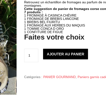
Retrouvez un échantillon de fromages au parfum de n
montagnes.
Cette suggestion de panier de fromages corse con
7 produits :
1 FROMAGE À CASINCA CHÈVRE
1 FROMAGE DE BREBIS LANCONE
1 BREBIS BEL FIURITU
1 FROMAGE AUX HERBES DU MAQUIS
1 TOMME CONCA D ORO
1 CONFITURE DE FIGUE
Faites votre choix
quantité
de
AJOUTER AU PANIER
PANIER
DE
FROMAGES
CORSES
Catégories :
PANIER GOURMAND
,
Paniers garnis ca