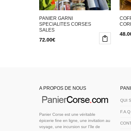
PANIER GARNI
COF
SPECIALITES CORSES
COR
SALES
48.0
72.00
€
A PROPOS DE NOUS
PAN
QUI 
F.A.Q
Panier Corse est une véritable
épicerie fine en ligne, une invitation au
CON
voyage, une incursion sur l’île de