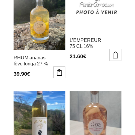
L’EMPEREUR
75 CL 16%
21.60
€
RHUM ananas
fève tonga 27 %
39.90
€