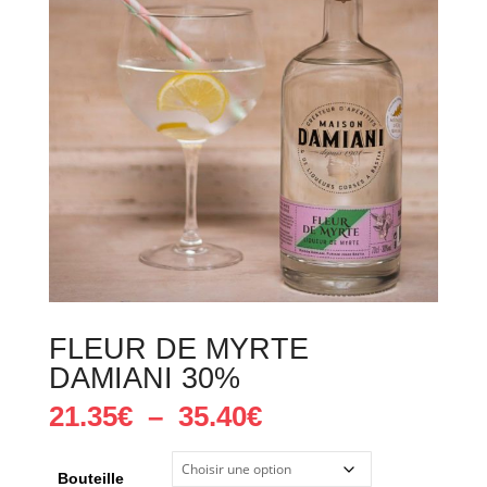
FLEUR DE MYRTE
DAMIANI 30%
Plage
21.35
€
–
35.40
€
de
prix :
21.35€
à
Bouteille