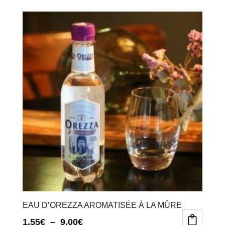
EAU D’OREZZA AROMATISÉE À LA MÛRE
Plage
1.55
€
–
9.00
€