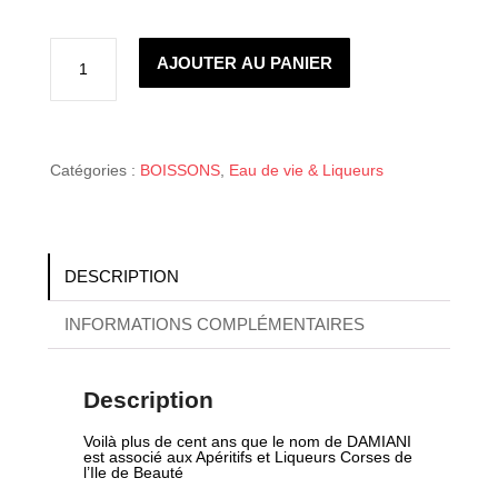
35.40€
quantité
de
AJOUTER AU PANIER
FLEUR
DE
MYRTE
DAMIANI
30%
Catégories :
BOISSONS
,
Eau de vie & Liqueurs
DESCRIPTION
INFORMATIONS COMPLÉMENTAIRES
Description
Voilà plus de cent ans que le nom de DAMIANI
est associé aux Apéritifs et Liqueurs Corses de
l’Ile de Beauté