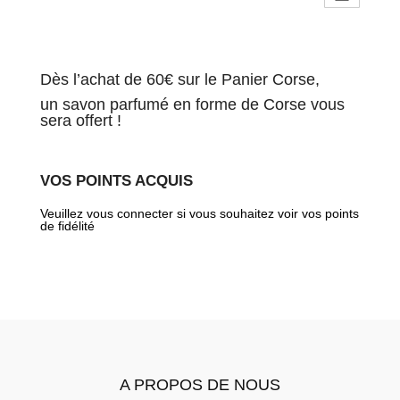
Ce
Ce
de
produit
produit
prix :
a
a
1.55€
Dès l’achat de 60€ sur le Panier Corse,
plusieurs
plusieurs
variations.
variations.
à
un savon parfumé en forme de Corse vous
sera offert !
Les
Les
9.00€
options
options
peuvent
peuvent
VOS POINTS ACQUIS
être
être
choisies
choisies
Veuillez vous connecter si vous souhaitez voir vos points
sur
sur
de fidélité
la
la
page
page
du
du
produit
produit
A PROPOS DE NOUS