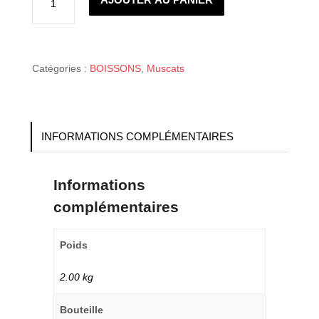
VIN
MUSCAT
ROSÉ
PÉTILLANT
CASANOVA
-
ISULA
Catégories :
BOISSONS
,
Muscats
D'AMORE
7
%
VOL.
INFORMATIONS COMPLÉMENTAIRES
Informations
complémentaires
Poids
2.00 kg
Bouteille