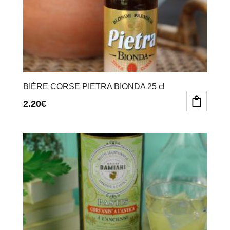
la
la
page
page
du
du
produit
produit
BIÈRE CORSE PIETRA BIONDA 25 cl
2.20
€