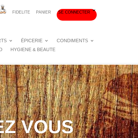
FIDELITE
PANIER
SE CONNECTER
RTS
ÉPICERIE
CONDIMENTS
O
HYGIENE & BEAUTE
EZ VOUS