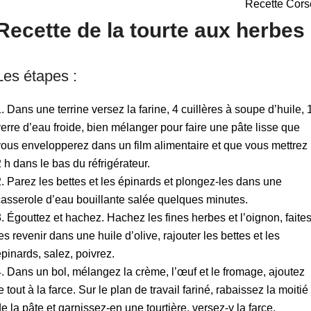
Recette Cors
Recette de la tourte aux herbes
Les étapes :
Dans une terrine versez la farine, 4 cuillères à soupe d’huile, 
verre d’eau froide, bien mélanger pour faire une pâte lisse que
vous envelopperez dans un film alimentaire et que vous mettrez
2 h dans le bas du réfrigérateur.
Parez les bettes et les épinards et plongez-les dans une
casserole d’eau bouillante salée quelques minutes.
Égouttez et hachez. Hachez les fines herbes et l’oignon, faites
es revenir dans une huile d’olive, rajouter les bettes et les
épinards, salez, poivrez.
Dans un bol, mélangez la crème, l’œuf et le fromage, ajoutez
e tout à la farce. Sur le plan de travail fariné, rabaissez la moitié
e la pâte et garnissez-en une tourtière, versez-y la farce.