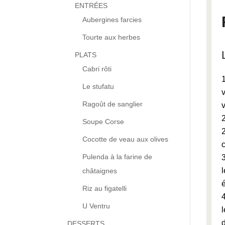
ENTRÉES
Aubergines farcies
Tourte aux herbes
PLATS
Cabri rôti
Le stufatu
Ragoût de sanglier
Soupe Corse
Cocotte de veau aux olives
Pulenda à la farine de
l
châtaignes
Riz au figatelli
U Ventru
l
d
DESSERTS