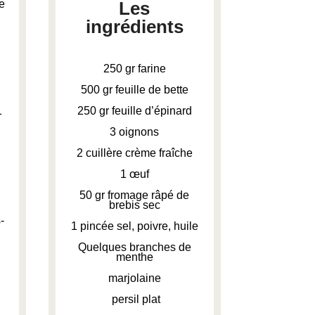
e
Les
ingrédients
250 gr farine
500 gr feuille de bette
1
250 gr feuille d’épinard
3 oignons
2 cuillère crème fraîche
1 œuf
50 gr fromage râpé de
brebis sec
-
1 pincée sel, poivre, huile
Quelques branches de
menthe
marjolaine
persil plat